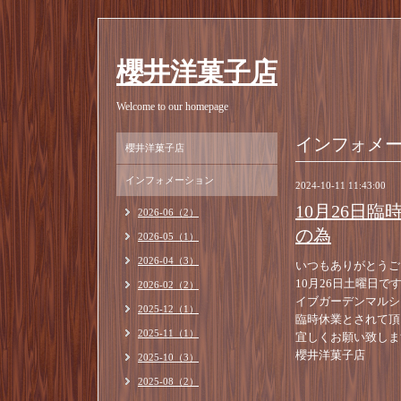
櫻井洋菓子店
Welcome to our homepage
インフォメ
櫻井洋菓子店
インフォメーション
2024-10-11 11:43:00
10月26日
2026-06（2）
の為
2026-05（1）
2026-04（3）
いつもありがとうご
10月26日土曜日で
2026-02（2）
イブガーデンマルシ
2025-12（1）
臨時休業とされて頂
2025-11（1）
宜しくお願い致しま
櫻井洋菓子店
2025-10（3）
2025-08（2）