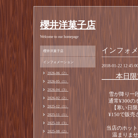
櫻井洋菓子店
Welcome to our homepage
インフォ
櫻井洋菓子店
インフォメーション
2018-01-22 12:45:0
2026-06（2）
本日限
2026-05（1）
2026-04（3）
雪が降り一
2026-02（2）
通常¥300
2025-12（1）
【寒い日限
¥150で販
2025-11（1）
2025-10（3）
当店のホット
2025-08（2）
温まりません