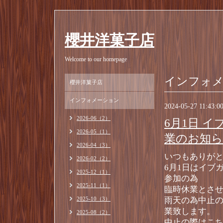
櫻井洋菓子店
Welcome to our homepage
インフォ
櫻井洋菓子店
インフォメーション
2024-05-27 11:43:0
2026-06（2）
6月1日 
2026-05（1）
業のお知
2026-04（3）
いつもありがと
2026-02（2）
6月1日はイブ
2025-12（1）
参加の為
2025-11（1）
臨時休業とさ
2025-10（3）
雨天の為中止
業致します。
2025-08（2）
中止の際はこ