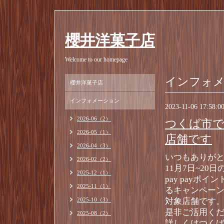
櫻井洋菓子店
Welcome to our homepage
インフォ
櫻井洋菓子店
インフォメーション
2023-11-06 17:58:0
2026-06（2）
つくば市で
2026-05（1）
店舗です
2026-04（3）
いつもありがと
2026-02（2）
11月7日~20日
2025-12（1）
pay payポイ
2025-11（1）
るキャンペー
2025-10（3）
対象店舗です
是非ご活用く
2025-08（2）
詳しくはつく