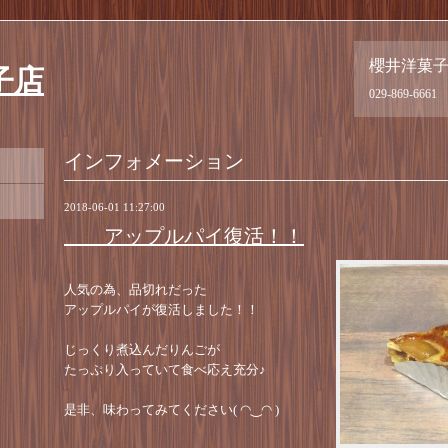
櫻井洋菓
子店
029-869-6661
インフォメーション
2018-06-01 11:27:00
アップルパイ復活！！
人気の為、品切れだった
アップルパイが復活しました！！
じっくり煮込んだりんごが
たっぷり入っていて食べ応え充分♪
是非、味わってみてください( ◠‿◠ )