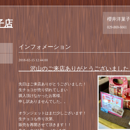
櫻井洋菓
子店
029-869-6661
インフォメーション
2018-02-15 12:44:00
沢山のご来店ありがとうございました
先日はご来店ありがとうございました！
生チョコが売り切れてしまい
購入頂けなかったお客様、
申し訳ありませんでした。。
オランジェットはまだ少しございます！
生チョコも作り次第、
販売を再開させて頂きます！！