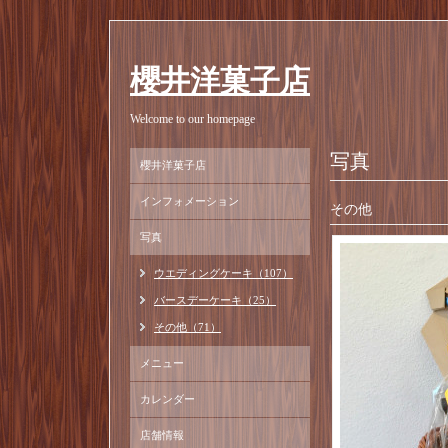
櫻井洋菓子店
Welcome to our homepage
写真
櫻井洋菓子店
インフォメーション
その他
写真
ウエディングケーキ（107）
バースデーケーキ（25）
その他（71）
メニュー
カレンダー
店舗情報