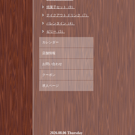
焼菓子セット（9）
テイクアウト ドリンク（7）
バレンタイン（4）
ゼリー（5）
カレンダー
店舗情報
お問い合わせ
クーポン
求人ページ
2026.08.06 Thursday