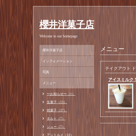
櫻井洋菓子店
Welcome to our homepage
メニュー
櫻井洋菓子店
インフォメーション
テイクアウト 
写真
アイスミルク 
メニュー
〜お知らせ〜（1）
生菓子（15）
焼菓子（37）
タルト（7）
シュー（7）
アントルメ（10）