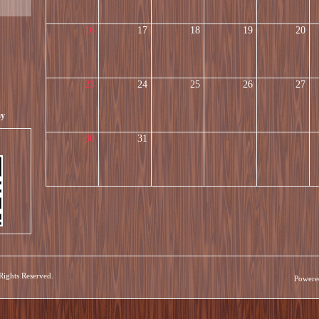
16
17
18
19
20
23
24
25
26
27
ay
30
31
 Rights Reserved.
Powere