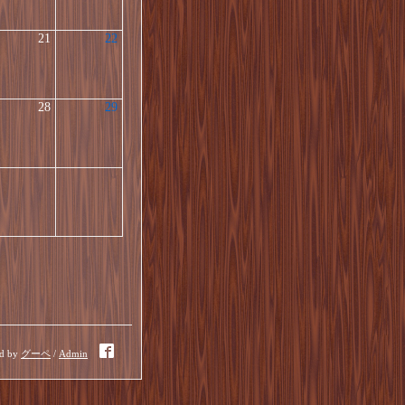
21
22
28
29
d by
グーペ
/
Admin