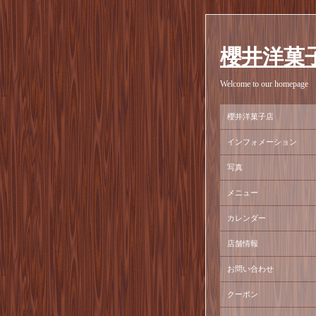
櫻井洋菓
Welcome to our homepage
櫻井洋菓子店
インフォメーション
写真
メニュー
カレンダー
店舗情報
お問い合わせ
クーポン