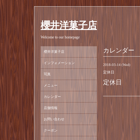
櫻井洋菓子店
Welcome to our homepage
カレンダー
櫻井洋菓子店
インフォメーション
2018-03-14 (Wed)
定休日
写真
定休日
メニュー
カレンダー
店舗情報
お問い合わせ
クーポン