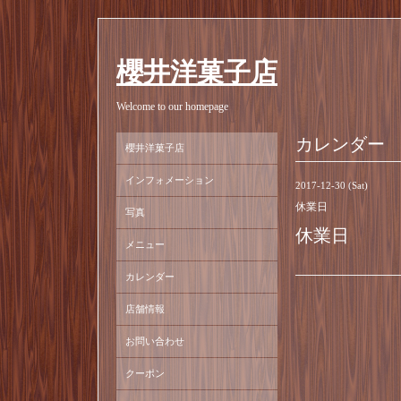
櫻井洋菓子店
Welcome to our homepage
カレンダー
櫻井洋菓子店
インフォメーション
2017-12-30 (Sat)
休業日
写真
休業日
メニュー
カレンダー
店舗情報
お問い合わせ
クーポン