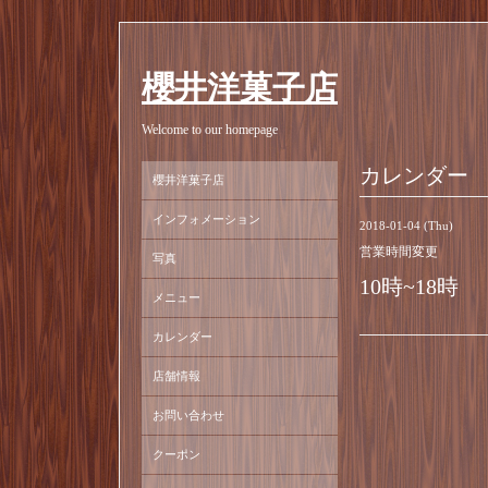
櫻井洋菓子店
Welcome to our homepage
カレンダー
櫻井洋菓子店
インフォメーション
2018-01-04 (Thu)
営業時間変更
写真
10時~18時
メニュー
カレンダー
店舗情報
お問い合わせ
クーポン