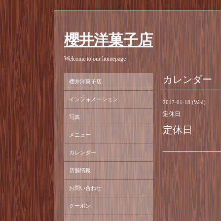
櫻井洋菓子店
Welcome to our homepage
カレンダー
櫻井洋菓子店
インフォメーション
2017-01-18 (Wed)
定休日
写真
定休日
メニュー
カレンダー
店舗情報
お問い合わせ
クーポン